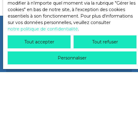
modifier à n'importe quel moment via la rubrique ″Gérer les
cookies″ en bas de notre site, à l'exception des cookies
essentiels à son fonctionnement. Pour plus d'informations
sur vos données personnelles, veuillez consulter
notre politique de confidentialité
.
Tout accepter
Tout refuser
Une question ?
Contactez-
Personnaliser
nous
+33 4 76 52 53 54
830 rue général de gaulle
38330 Montbonnot-Saint-Martin