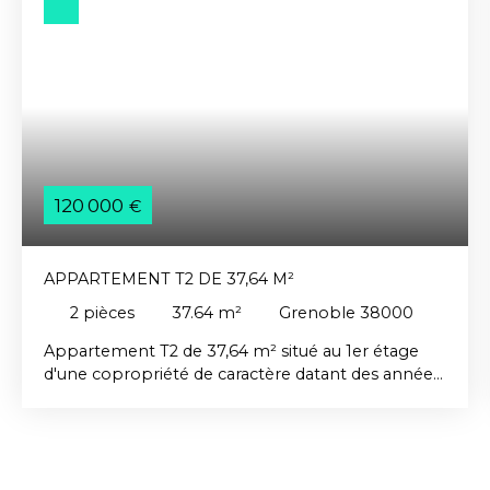
120 000
€
APPARTEMENT T2 DE 37,64 M²
2
pièces
37.64
m²
Grenoble 38000
Appartement T2 de 37,64 m² situé au 1er étage
d'une copropriété de caractère datant des années
1900, sans ascenseur. Cet appartement se
compose d'une agréable pièce de vie baignée de
lumière grâce à son exposition Sud-Ouest, d'une
cuisine indépendante équipée, d'une chambre
avec un espace dressing/buanderie, d'une salle