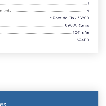
1
iment
4
Le Pont-de-Claix 38800
89 000
€ /mois
1 041
€ /an
VA4110
ces