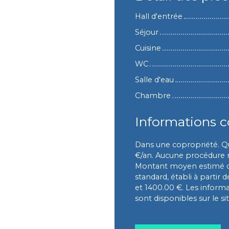
Hall d'entrée
Séjour
Cuisine
WC
Salle d'eau
Chambre
Informations 
Dans une copropriété. Q
€/an. Aucune procédure n'
Montant moyen estimé de
standard, établi à partir 
et 1400.00 €. Les informa
sont disponibles sur le si