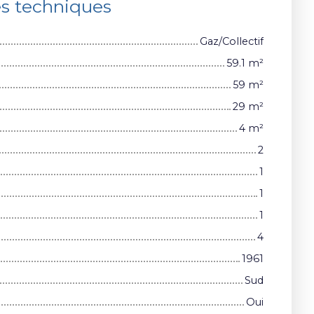
es techniques
Gaz/Collectif
59.1
m²
59
m²
29
m²
4
m²
2
1
1
1
4
1961
Sud
Oui