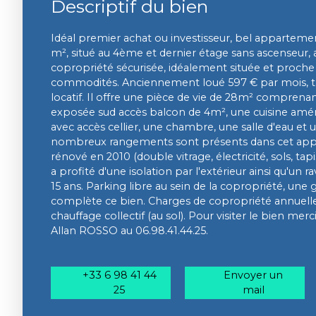
Descriptif du bien
Idéal premier achat ou investisseur, bel appartemen
m², situé au 4ème et dernier étage sans ascenseur, 
copropriété sécurisée, idéalement située et proche 
commodités. Anciennement loué 597 € par mois, 
locatif. Il offre une pièce de vie de 28m² comprena
exposée sud accès balcon de 4m², une cuisine am
avec accès cellier, une chambre, une salle d'eau et un
nombreux rangements sont présents dans cet ap
rénové en 2010 (double vitrage, électricité, sols, tapi
a profité d'une isolation par l'extérieur ainsi qu'un r
15 ans. Parking libre au sein de la copropriété, une
complète ce bien. Charges de copropriété annuelles
chauffage collectif (au sol). Pour visiter le bien me
Allan ROSSO au 06.98.41.44.25.
+33 6 98 41 44
Envoyer un
25
mail