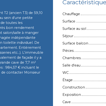
Caractéristiqu
t T2 (ancien T3) de 59,10
Chauffage
au sein d'une petite
Surface
de toutes les
très bon rendement
Surface au sol
nt salon/salle à manger
Séjour
énagée indépendante
 toilette individuel. De
Surface balcon
partement. Entièrement
Pièces
sseries etc...). L'immeuble
avalement de façade il y a
Chambres
 grande cave de 7,7 m²
Salle d'eau
 : 984,57 € incluant le
rci de contacter Monsieur
WC
Étage
Construction
Exposition
Cave