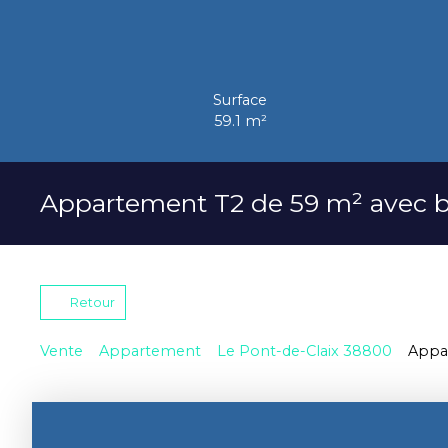
Surface
59.1
m²
Appartement T2 de 59 m² avec ba
Retour
Vente
Appartement
Le Pont-de-Claix 38800
Appar