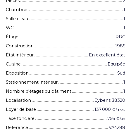
Pièces
2
Chambres
1
Salle d'eau
1
WC
1
Étage
RDC
Construction
1985
État intérieur
En excellent état
Cuisine
Equipée
Exposition
Sud
Stationnement intérieur
1
Nombre d'étages du bâtiment
1
Localisation
Eybens 38320
Loyer de base
137 000
€ /mois
Taxe foncière
756
€ /an
Référence
VA4288