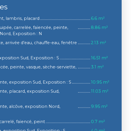
ces
nt, lambris, placard
6.6 m²
ipée, carrelée, faïencée, peinte,
8.86 m²
Nord, Exposition : N
e, arrivée d’eau, chauffe-eau, fenêtre
2.13 m²
xposition Sud, Exposition : S
16.51 m²
encée, peinte, vasque, sèche-serviette,
3.1 m²
te, exposition Sud, Exposition : S
10.95 m²
te, placard, exposition Sud,
11.03 m²
te, alcôve, exposition Nord,
9.95 m²
arrelé, faïencé, peint
0.7 m²
, exposition Sud, Exposition : S
4.0 m²