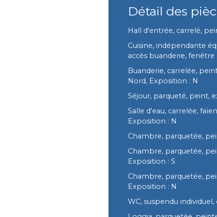
Détail des piè
Hall d'entrée, carrelé, pei
Cuisine, indépendante équ
accès buanderie, fenêtre 
Buanderie, carrelée, peint
Nord, Exposition : N
Séjour, parqueté, peint, e
Salle d'eau, carrelée, faï
Exposition : N
Chambre, parquetée, pein
Chambre, parquetée, pein
Exposition : S
Chambre, parquetée, pein
Exposition : N
WC, suspendu individuel, c
Loggia, parquetée, peinte