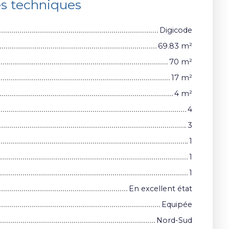
es techniques
Digicode
69.83
m²
70
m²
17
m²
4
m²
4
3
1
1
1
En excellent état
Equipée
Nord-Sud