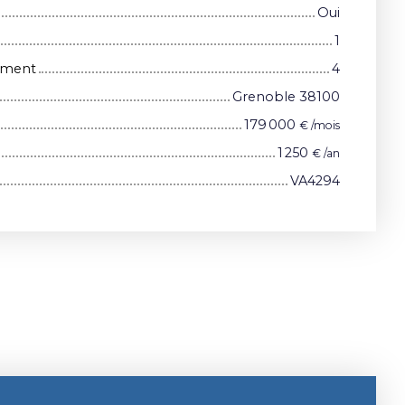
Oui
1
iment
4
Grenoble 38100
179 000
€ /mois
1 250
€ /an
VA4294