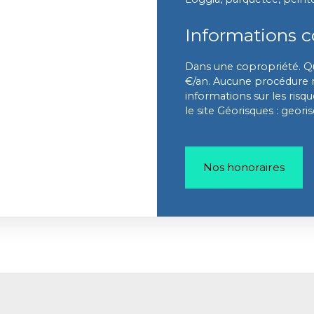
Informations 
Dans une copropriété. Q
€/an. Aucune procédure n'
informations sur les risq
le site Géorisques : geori
Nos honoraires