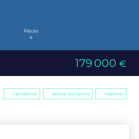
Pièces
4
179 000
€
Calculatrice
Ajouter aux favoris
Imprimer