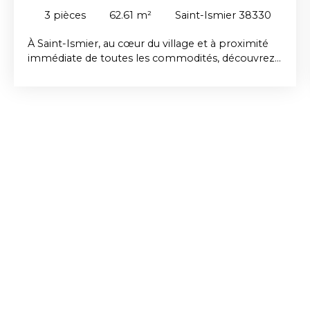
3
pièces
62.61
m²
Saint-Ismier 38330
À Saint-Ismier, au cœur du village et à proximité
immédiate de toutes les commodités, découvrez
ce bel appartement T3 de 62,61 m² situé au 3ᵉ
étage avec ascenseur d'une résidence récente de
2017, réalisée par Edifim. Cet appartement, en
excellent état, offre des prestations soignées et
une distribution fonctionnelle. Il se compose d'un
hall d'entrée avec cellier, d'une agréable pièce de
vie baignée de lumière avec cuisine ouverte
entièrement équipée, donnant accès à une
terrasse couverte de 10 m² exposée Ouest, idéale
pour profiter des beaux jours. L'espace nuit
comprend deux chambres avec placards intégrés,
une salle de bains ainsi qu'un toilette indépendant.
La copropriété, parfaitement entretenue, offre un
cadre de vie agréable et sécurisé. Il est également
équipé d'un cellier/cave de 3 m². En complément,
vous avez la possibilité d'acquérir un grand garage
de 28 m² au prix de 20 000 € TTC. Investissement