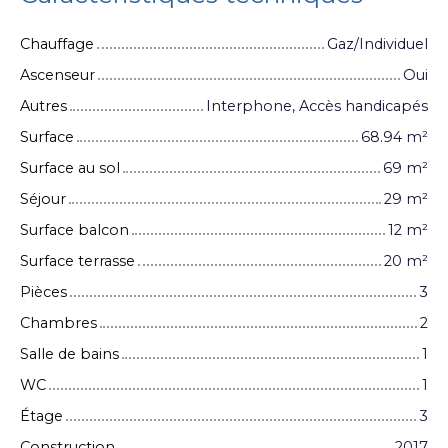
Chauffage
Gaz/Individuel
Ascenseur
Oui
Autres
Interphone, Accès handicapés
Surface
68.94
m²
Surface au sol
69
m²
Séjour
29
m²
Surface balcon
12
m²
Surface terrasse
20
m²
Pièces
3
Chambres
2
Salle de bains
1
WC
1
Étage
3
Construction
2017