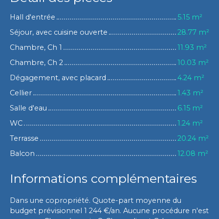
Hall d'entrée
5.15 m²
Séjour, avec cuisine ouverte
28.77 m²
Chambre, Ch 1
11.93 m²
Chambre, Ch 2
10.03 m²
Dégagement, avec placard
4.24 m²
Cellier
1.43 m²
Salle d'eau
6.15 m²
WC
1.24 m²
Terrasse
20.24 m²
Balcon
12.08 m²
Informations complémentaires
Dans une copropriété. Quote-part moyenne du
budget prévisionnel 1 244 €/an. Aucune procédure n'est