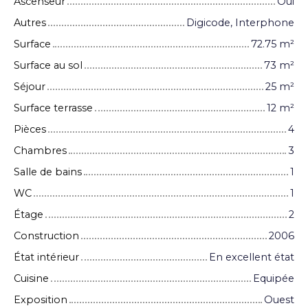
Ascenseur
Oui
Autres
Digicode, Interphone
Surface
72.75
m²
Surface au sol
73
m²
Séjour
25
m²
Surface terrasse
12
m²
Pièces
4
Chambres
3
Salle de bains
1
WC
1
Étage
2
Construction
2006
État intérieur
En excellent état
Cuisine
Equipée
Exposition
Ouest