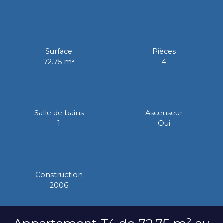
Surface
Pièces
72.75
m²
4
Salle de bains
Ascenseur
1
Oui
Construction
2006
Appartement T4 de 72,75 m² au