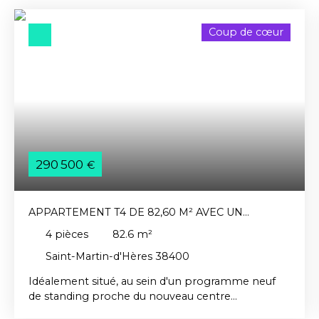
Coup de cœur
290 500
€
APPARTEMENT T4 DE 82,60 M² AVEC UN
BALCON DE 11 M²
4
pièces
82.6
m²
Saint-Martin-d'Hères 38400
Idéalement situé, au sein d'un programme neuf
de standing proche du nouveau centre
commercial NEYRPIC et du campus universitaire,