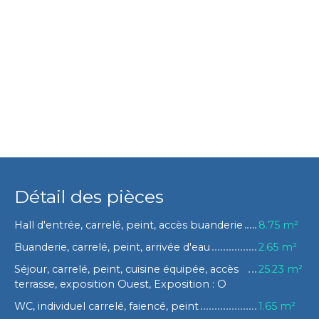
Détail des pièces
Hall d'entrée, carrelé, peint, accès buanderie
8.75 m²
Buanderie, carrelé, peint, arrivée d'eau
2.65 m²
Séjour, carrelé, peint, cuisine équipée, accès
25.23 m²
terrasse, exposition Ouest, Exposition : O
WC, individuel carrelé, faiencé, peint
1.65 m²