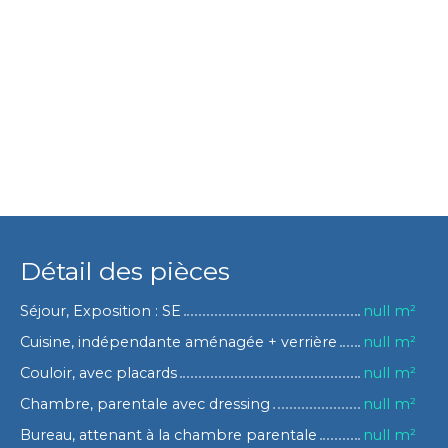
Détail des pièces
Séjour, Exposition : SE
null m²
Cuisine, indépendante aménagée + verrière
null m²
Couloir, avec placards
null m²
Chambre, parentale avec dressing
null m²
Bureau, attenant à la chambre parentale
null m²