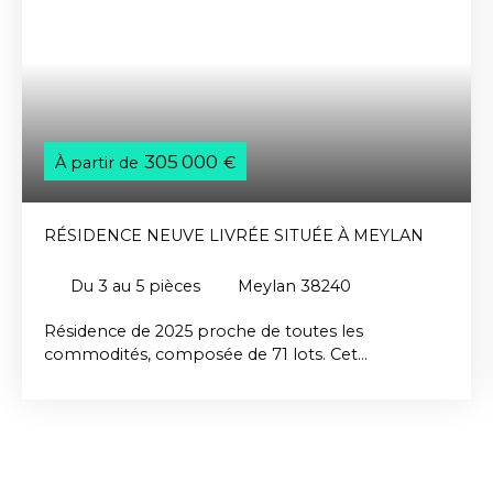
305 000
À partir de
€
RÉSIDENCE NEUVE LIVRÉE SITUÉE À MEYLAN
Du 3 au 5
pièces
Meylan 38240
Résidence de 2025 proche de toutes les
commodités, composée de 71 lots. Cet
emplacement permet de bénéficier d'une qualité
de vie remarquable : équilibre idéal entre un
environnement calme et arboré, ouvert sur les
massifs montagneux, et un accès rapide à toutes
les activités professionnelles, commerciales et
culturelles de la ville. Elle offre de belles