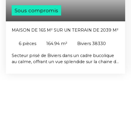
Sous compromis
MAISON DE 165 M² SUR UN TERRAIN DE 2039 M²
6
pièces
164.94
m²
Biviers 38330
Secteur prisé de Biviers dans un cadre bucolique
au calme, offrant un vue splendide sur la chaine de
Belledonne, belle maison de 165 m² (142 m² de
surface carrez) sur un magnifique terrain paysagé
de 2039 m². Elle présente un volume fonctionnel,
une agréable pièce de vie avec cheminée
donnant sur terrasse sud et ouest, une cuisine
équipée, 5 chambres dont 3 au rez-de-chaussée,
une salle d'eau, une salle de bain, une mezzanine
et un toilette individuel. Un vaste sous-sol de 88
m² comprenant un garage double, une grande
buanderie, une cave et une pièce atelier complète
ce bien. Vous profitez également de places de