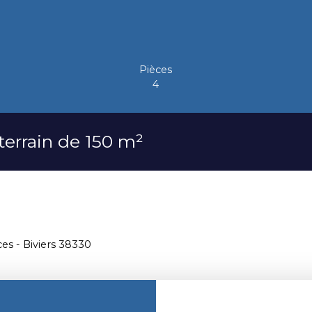
Pièces
4
terrain de 150 m²
ces - Biviers 38330