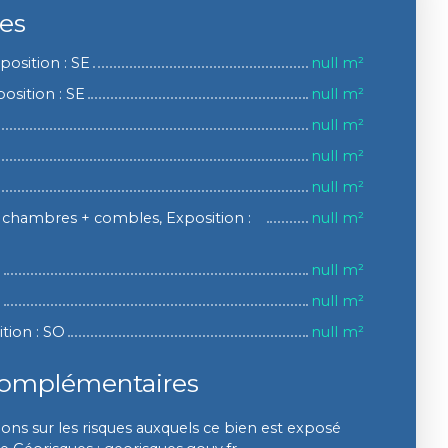
ces
xposition : SE
null m²
position : SE
null m²
null m²
null m²
null m²
 chambres + combles, Exposition :
null m²
E
null m²
E
null m²
tion : SO
null m²
complémentaires
ons sur les risques auxquels ce bien est exposé