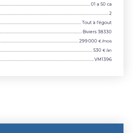
01 a 50 ca
2
Tout à l'égout
Biviers 38330
299 000
€ /mois
530
€ /an
VM1396