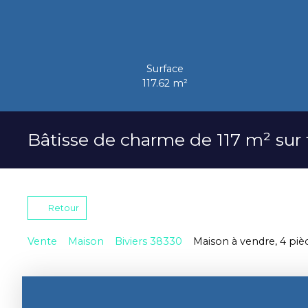
Surface
117.62
m²
Bâtisse de charme de 117 m² sur 
Retour
Vente
Maison
Biviers 38330
Maison à vendre, 4 piè