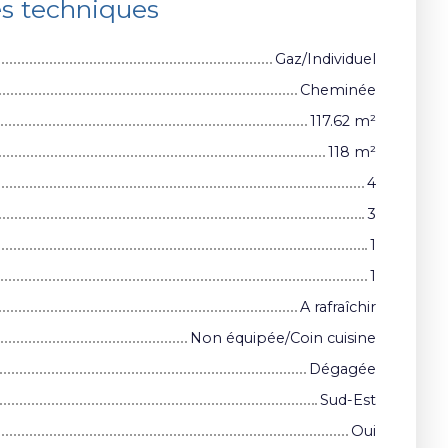
es techniques
Gaz/Individuel
Cheminée
117.62
m²
118
m²
4
3
1
1
A rafraîchir
Non équipée/Coin cuisine
Dégagée
Sud-Est
Oui