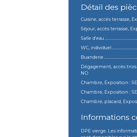
Détail des piè
Cuisine, accès terrasse, E
Séjour, accès terrasse, Ex
Salle d'eau
WC, individuel
Buanderie
Dégagement, accès trois
NO
Chambre, Exposition : S
Chambre, Exposition : S
Chambre, placard, Exposi
Informations 
DPE vierge. Les informati