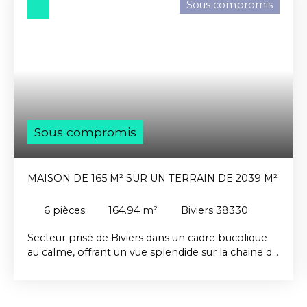
Sous compromis
Sous compromis
MAISON DE 165 M² SUR UN TERRAIN DE 2039 M²
6
pièces
164.94
m²
Biviers 38330
Secteur prisé de Biviers dans un cadre bucolique
au calme, offrant un vue splendide sur la chaine de
Belledonne, belle maison de 165 m² (142 m² de
surface carrez) sur un magnifique terrain paysagé
de 2039 m². Elle présente un volume fonctionnel,