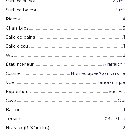
Surface au sol
125
m²
Surface balcon
3
m²
Pièces
4
Chambres
3
Salle de bains
1
Salle d'eau
1
WC
2
État intérieur
A rafraîchir
Cuisine
Non équipée/Coin cuisine
Vue
Panoramique
Exposition
Sud-Est
Cave
Oui
Balcon
1
Terrain
03 a 31 ca
Niveaux (RDC inclus)
2