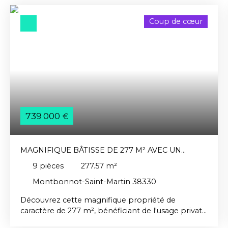
Coup de cœur
739 000
€
MAGNIFIQUE BÂTISSE DE 277 M² AVEC UN
TERRAIN PRIVATIF DE 1773 M²
9
pièces
277.57
m²
Montbonnot-Saint-Martin 38330
Découvrez cette magnifique propriété de
caractère de 277 m², bénéficiant de l'usage privatif
et exclusif d'une superficie de terrain de 1773 m².