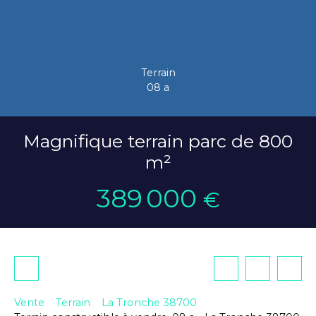
Terrain
08 a
Magnifique terrain parc de 800
m²
389 000
€
Vente
Terrain
La Tronche 38700