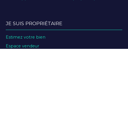
JE SUIS PROPRIÉTAIRE
Estimez votre bien
Espace vendeur
Nous contacter
INFORMATIONS
Recrutement
Nos honoraires
Mentions légales
Mentions légales de la société ABCYLONE PATRIMOINE