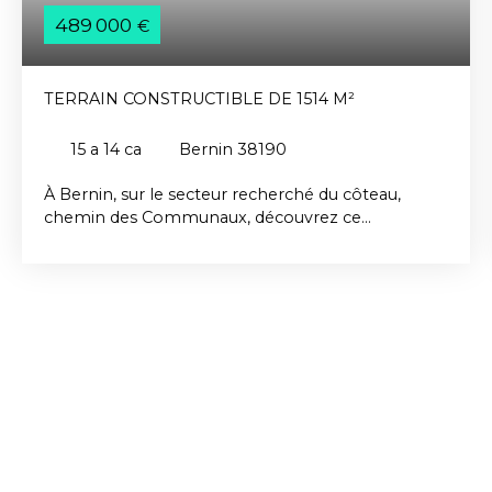
489 000
€
TERRAIN CONSTRUCTIBLE DE 1514 M²
15 a 14 ca
Bernin 38190
À Bernin, sur le secteur recherché du côteau,
chemin des Communaux, découvrez ce
magnifique terrain constructible de 1 514 m², situé
dans un environnement calme et privilégié. Vous
serez séduits par sa superbe vue dégagée sur la
chaîne de Belledonne et son cadre verdoyant,
idéal pour concrétiser un beau projet familial. Le
terrain est classé en zone UB du PLU, avec un
coefficient d’emprise au sol maximal de 20 %. Les
viabilités sont situées en bordure du terrain,
facilitant ainsi votre future construction. Un
emplacement rare, alliant tranquillité, nature et
proximité des commodités. A découvrir Contactez