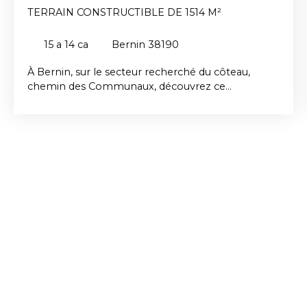
TERRAIN CONSTRUCTIBLE DE 1514 M²
15 a 14 ca
Bernin 38190
À Bernin, sur le secteur recherché du côteau,
chemin des Communaux, découvrez ce
magnifique terrain constructible de 1 514 m², situé
dans un environnement calme et privilégié. Vous
serez séduits par sa superbe vue dégagée sur la
chaîne de Belledonne et son cadre verdoyant,
idéal pour concrétiser un beau projet familial. Le
terrain est classé en zone UB du PLU, avec un
coefficient d’emprise au sol maximal de 20 %. Les
viabilités sont situées en bordure du terrain,
facilitant ainsi votre future construction. Un
emplacement rare, alliant tranquillité, nature et
proximité des commodités. A découvrir Contactez
Mme RAMEZ au O6. 17. 06. 60. 71. Les
informations sur les risques auxquels ce bien est
exposé sont disponibles sur le site Géorisques :
www. georisques. gouv. fr.