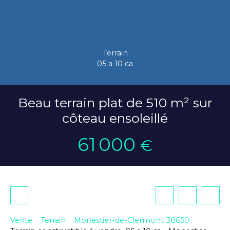
Terrain
05 a 10 ca
Beau terrain plat de 510 m² sur
côteau ensoleillé
61 000
€
Vente
Terrain
Monestier-de-Clermont 38650