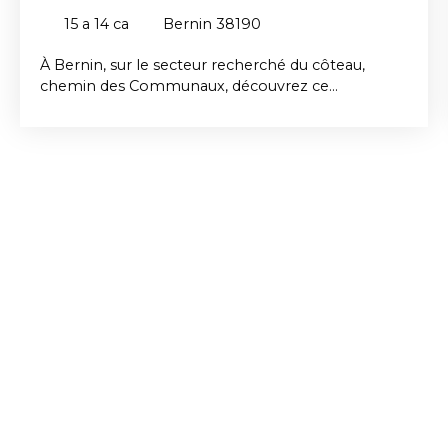
15 a 14 ca
Bernin 38190
À Bernin, sur le secteur recherché du côteau,
chemin des Communaux, découvrez ce
magnifique terrain constructible de 1 514 m², situé
dans un environnement calme et privilégié. Vous
serez séduits par sa superbe vue dégagée sur la
chaîne de Belledonne et son cadre verdoyant,
idéal pour concrétiser un beau projet familial. Le
terrain est classé en zone UB du PLU, avec un
coefficient d’emprise au sol maximal de 20 %. Les
viabilités sont situées en bordure du terrain,
facilitant ainsi votre future construction. Un
emplacement rare, alliant tranquillité, nature et
proximité des commodités. A découvrir Contactez
Mme RAMEZ au O6. 17. 06. 60. 71. Les
informations sur les risques auxquels ce bien est
exposé sont disponibles sur le site Géorisques :
www. georisques. gouv. fr.