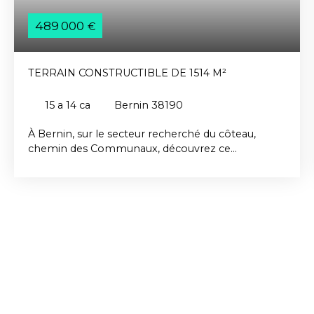
489 000
€
TERRAIN CONSTRUCTIBLE DE 1514 M²
15 a 14 ca
Bernin 38190
À Bernin, sur le secteur recherché du côteau,
chemin des Communaux, découvrez ce
magnifique terrain constructible de 1 514 m², situé
dans un environnement calme et privilégié. Vous
serez séduits par sa superbe vue dégagée sur la
chaîne de Belledonne et son cadre verdoyant,
idéal pour concrétiser un beau projet familial. Le
terrain est classé en zone UB du PLU, avec un
coefficient d’emprise au sol maximal de 20 %. Les
viabilités sont situées en bordure du terrain,
facilitant ainsi votre future construction. Un
emplacement rare, alliant tranquillité, nature et
proximité des commodités. A découvrir Contactez