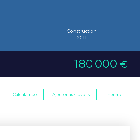
Construction
2011
180 000
€
Calculatrice
Ajouter aux favoris
Imprimer