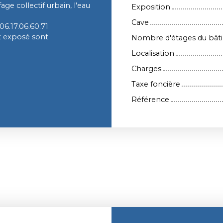
ge collectif urbain, l'eau
Exposition
Cave
6.17.06.60.71
st exposé sont
Nombre d'étages du bât
Localisation
Charges
Taxe foncière
Référence