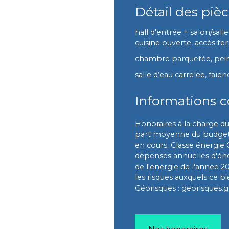
Détail des piè
hall d'entrée + salon/sal
cuisine ouverte, accès te
chambre parquetée, peint
salle d’eau carrelée, faï
Informations 
Honoraires à la charge d
part moyenne du budget 
en cours. Classe énergie
dépenses annuelles d'éner
de l'énergie de l'année 2
les risques auxquels ce bi
Géorisques : georisques.g