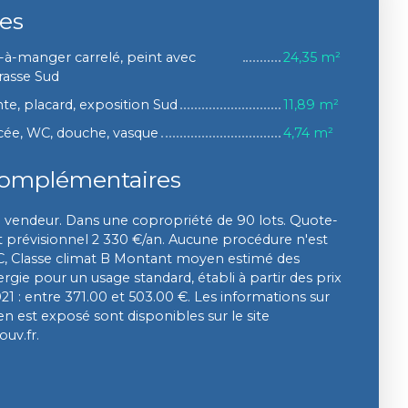
ces
le-à-manger carrelé, peint avec
24,35 m²
rrasse Sud
e, placard, exposition Sud
11,89 m²
encée, WC, douche, vasque
4,74 m²
complémentaires
u vendeur. Dans une copropriété de 90 lots. Quote-
prévisionnel 2 330 €/an. Aucune procédure n'est
 C, Classe climat B Montant moyen estimé des
gie pour un usage standard, établi à partir des prix
021 : entre 371.00 et 503.00 €. Les informations sur
en est exposé sont disponibles sur le site
ouv.fr.