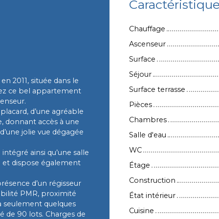
Caractéristiqu
Chauffage
Ascenseur
Surface
Séjour
en 2011, située dans le
Surface terrasse
rez ce bel appartement
censeur.
Pièces
placard, d’une agréable
Chambres
e, donnant accès à une
 d’une jolie vue dégagée
Salle d'eau
WC
ntégré ainsi qu’une salle
al et dispose également
Étage
Construction
présence d’un régisseur
sibilité PMR, proximité
État intérieur
 à seulement quelques
Cuisine
é de 90 lots. Charges de