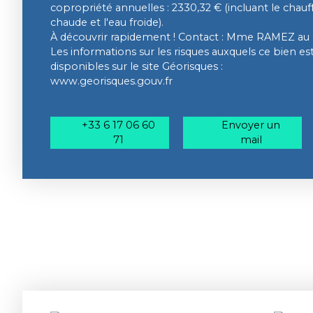
copropriété annuelles : 2330,32 € (incluant le chauffa
chaude et l'eau froide).
À découvrir rapidement ! Contact : Mme RAMEZ au 0
Les informations sur les risques auxquels ce bien e
disponibles sur le site Géorisques :
www.georisques.gouv.fr
+33 6 17 06 60
Envoyer un
71
mail