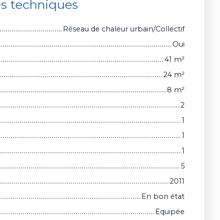
es techniques
Réseau de chaleur urbain/Collectif
Oui
41
m²
24
m²
8
m²
2
1
1
1
5
2011
En bon état
Equipée