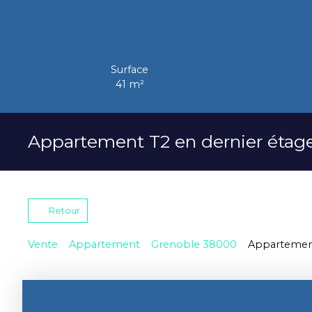
Surface
41
m²
Appartement T2 en dernier étage
Retour
Vente
Appartement
Grenoble 38000
Appartement