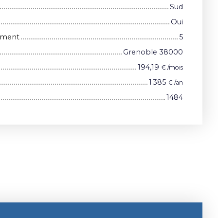
Sud
Oui
iment
5
Grenoble 38000
194,19
€ /mois
1 385
€ /an
1484