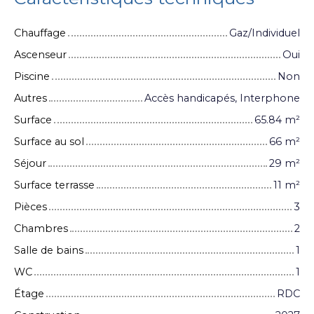
Chauffage
Gaz/Individuel
Ascenseur
Oui
Piscine
Non
Autres
Accès handicapés, Interphone
Surface
65.84
m²
Surface au sol
66
m²
Séjour
29
m²
Surface terrasse
11
m²
Pièces
3
Chambres
2
Salle de bains
1
WC
1
Étage
RDC