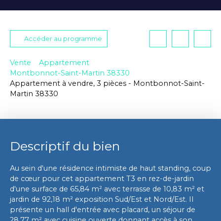
Accéder au programme
Vente
Appartement
Montbonnot-Saint-Martin 38330
Appartement à vendre, 3 pièces - Montbonnot-Saint-
Martin 38330
Descriptif du bien
Au sein d'une résidence intimiste de haut standing, coup
de cœur pour cet appartement T3 en rez-de-jardin
d'une surface de 65,84 m² avec terrasse de 10,83 m² et
jardin de 92,18 m² exposition Sud/Est et Nord/Est. Il
présente un hall d'entrée avec placard, un séjour de
28,77 m² avec cuisine ouverte donnant accès à son