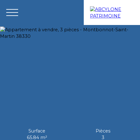
Menu
Estimation
Surface
Pièces
65.84
m²
3