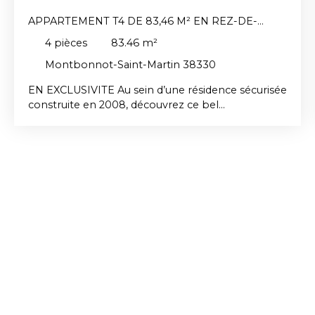
APPARTEMENT T4 DE 83,46 M² EN REZ-DE-
JARDIN
4
pièces
83.46
m²
Montbonnot-Saint-Martin 38330
EN EXCLUSIVITE Au sein d’une résidence sécurisée
construite en 2008, découvrez ce bel
appartement de type T4 de 83,46 m² situé en rez-
de-jardin, offrant un cadre de vie agréable et
recherché. En bon état général, il se compose
d’un hall d’entrée avec placard, d’une lumineuse
pièce de vie avec cuisine équipée ouverte,
donnant directement sur une spacieuse terrasse
de 30 m² exposée ouest et sur un jardin privatif
d’environ 100 m², trois chambres toutes équipées
de placards, une salle d’eau ainsi qu’un toilette
indépendant. Une place de parking privative
complète ce bien. Possibilité d’acquérir un garage
fermé en supplément au prix de 20 000 €.
Idéalement situé à proximité immédiate de toutes
les commodités, cet appartement saura séduire