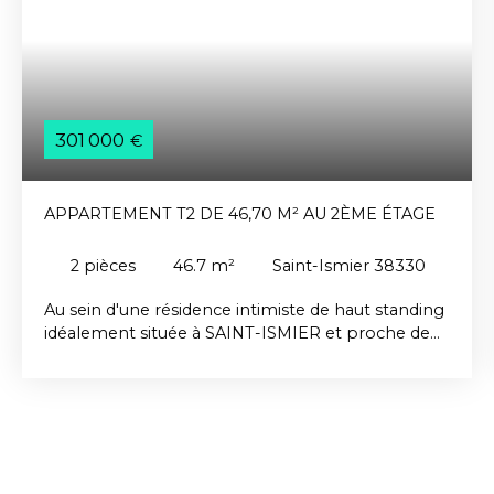
301 000
€
APPARTEMENT T2 DE 46,70 M² AU 2ÈME ÉTAGE
2
pièces
46.7
m²
Saint-Ismier 38330
Au sein d'une résidence intimiste de haut standing
idéalement située à SAINT-ISMIER et proche de
toutes les commodités, superbe appartement T2
d'une surface de 46,70 m² avec un balcon, au
2ème étage sur 3 avec ascenseur. Il présente un
hall d'entrée avec placard, un séjour de 22,40 m²
avec cuisine ouverte donnant sur un balcon de
15,76 m² exposé Sud-Ouest, une chambre de