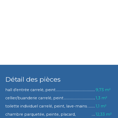
Détail des pièces
hall d’entrée carrelé, peint
9,73 m²
cellier/buanderie carrelé, peint
1,3 m²
toilette individuel carrelé, peint, lave-mains
1,1 m²
chambre parquetée, peinte, placard,
12,33 m²