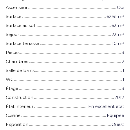
Ascenseur
Oui
Surface
62.61
m²
Surface au sol
63
m²
Séjour
23
m²
Surface terrasse
10
m²
Pièces
3
Chambres
2
Salle de bains
1
WC
1
Étage
3
Construction
2017
État intérieur
En excellent état
Cuisine
Equipée
Exposition
Ouest