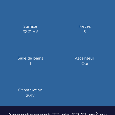
Surface
Pièces
62.61
m²
3
Salle de bains
Ascenseur
1
Oui
Construction
2017
Appartement T3 de 62,61 m² au