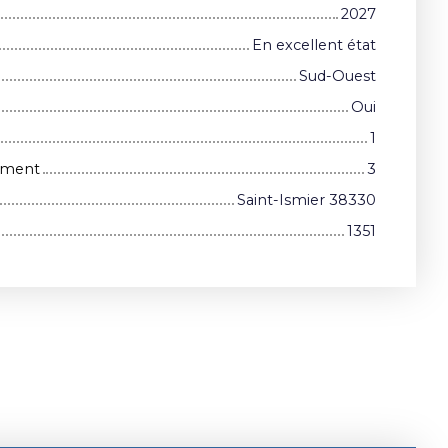
2027
En excellent état
Sud-Ouest
Oui
1
iment
3
Saint-Ismier 38330
1351