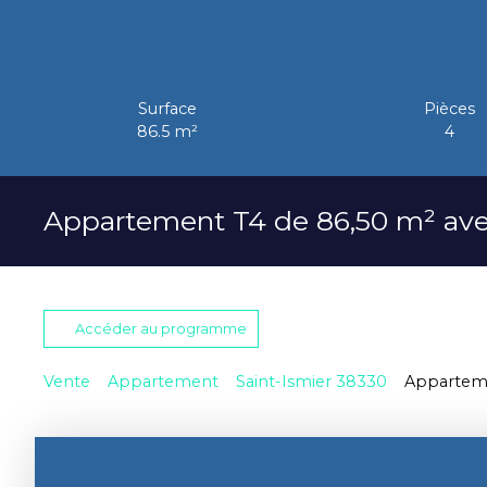
Surface
Pièces
86.5
m²
4
Appartement T4 de 86,50 m² ave
Accéder au programme
Vente
Appartement
Saint-Ismier 38330
Apparteme