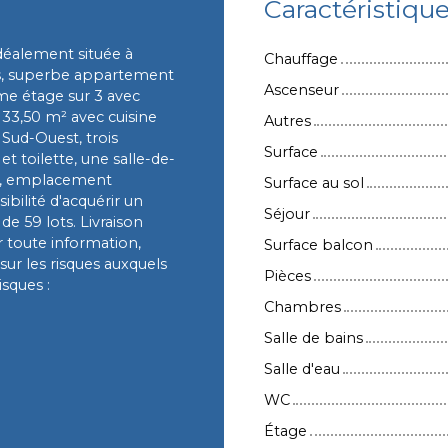
Caractéristiqu
idéalement située à
Chauffage
s, superbe appartement
Ascenseur
me étage sur 3 avec
e 33,50 m² avec cuisine
Autres
Sud-Ouest, trois
Surface
t toilette, une salle-de-
ons, emplacement
Surface au sol
bilité d'acquérir un
Séjour
e 59 lots. Livraison
 toute information,
Surface balcon
sur les risques auxquels
Pièces
isques :
Chambres
Salle de bains
Salle d'eau
WC
Étage