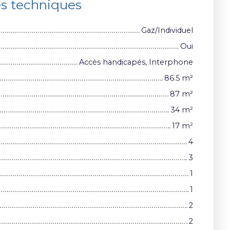
es techniques
Gaz/Individuel
Oui
Accès handicapés, Interphone
86.5
m²
87
m²
34
m²
17
m²
4
3
1
1
2
2