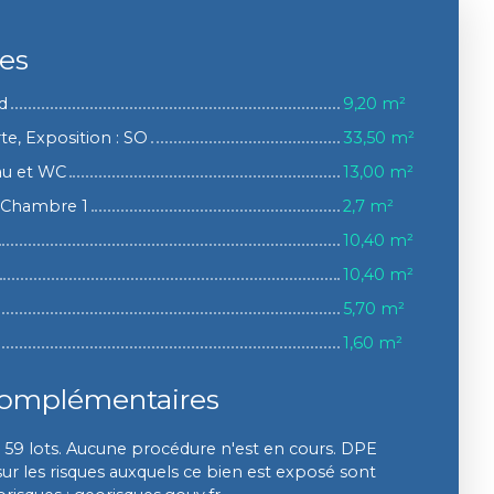
ces
d
9,20 m²
te, Exposition : SO
33,50 m²
au et WC
13,00 m²
la Chambre 1
2,7 m²
10,40 m²
10,40 m²
5,70 m²
1,60 m²
complémentaires
59 lots. Aucune procédure n'est en cours. DPE
sur les risques auxquels ce bien est exposé sont