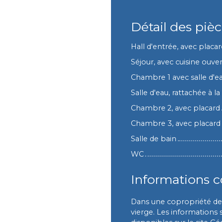
Détail des piè
Hall d'entrée, avec placar
Séjour, avec cuisine ouver
Chambre 1 avec salle d'e
Salle d'eau, rattachée à 
Chambre 2, avec placard
Chambre 3, avec placard
Salle de bain
WC
Informations 
Dans une copropriété de 
vierge. Les informations 