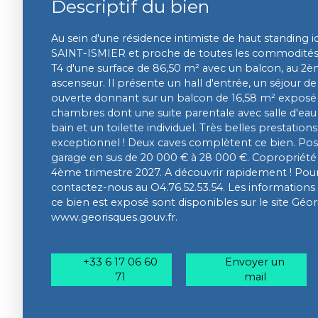
Descriptif du bien
Au sein d'une résidence intimiste de haut standing 
SAINT-ISMIER et proche de toutes les commodité
T4 d'une surface de 86,50 m² avec un balcon, au 2è
ascenseur. Il présente un hall d'entrée, un séjour d
ouverte donnant sur un balcon de 16,58 m² exposé 
chambres dont une suite parentale avec salle d'eau e
bain et un toilette individuel. Très belles prestati
exceptionnel ! Deux caves complètent ce bien. Possi
garage en sus de 20 000 € à 28 000 €. Copropriété d
4ème trimestre 2027. A découvrir rapidement ! Pour
contactez-nous au O4.76.52.53.54. Les informations 
ce bien est exposé sont disponibles sur le site Géor
www.georisques.gouv.fr.
+33 6 17 06 60
Envoyer un
71
mail