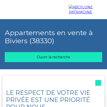
Menu
Appartements en vente à
Biviers (38330)
Estimation
Ouvrir la recherche
Trier par
Type d'offre
Créer une alerte
Pertinence
Vente
LE RESPECT DE VOTRE VIE
Type de bien
PRIVÉE EST UNE PRIORITÉ
Appartement
Sous compromis
POUR NOUS