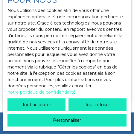
Localisation
Biviers (38330)
Nous utilisons des cookies afin de vous offrir une
expérience optimale et une communication pertinente
sur notre site. Grace à ces technologies, nous pouvons
Budget max (€)
vous proposer du contenu en rapport avec vos centres
d'intérêt. Ils nous permettent également d'améliorer la
qualité de nos services et la convivialité de notre site
Surface min (m²)
Sous compromis
internet. Nous utiliserons uniquement les données
personnelles pour lesquelles vous avez donné votre
accord. Vous pouvez les modifier à n'importe quel
Rechercher
moment via la rubrique ″Gérer les cookies″ en bas de
Appartement T4 de 92 m² en rez-de-
notre site, à l'exception des cookies essentiels à son
jardin
4
pièces
92.14
m²
Biviers 38330
fonctionnement. Pour plus d'informations sur vos
données personnelles, veuillez consulter
Dans une résidence haut de gamme de 2015,
notre politique de confidentialité
.
située sur les hauteurs de Biviers à proximité de
toutes les commodités, magnifique appartement
Tout accepter
Tout refuser
de type T4 de 92 m² entièrement accessible aux
personnes à mobilité réduite. En rez-de-jardin, ce
bien décoré avec soin offre un beau volume
Personnaliser
Ne manquez plus aucun bien
composé d'une entrée avec placard, s'ouvrant sur
une lumineuse pièce de vie de 36 m² avec cuisine