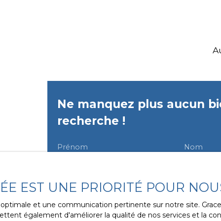
A
Ne manquez plus aucun bi
recherche !
Prénom
Nom
Type d'offre
Type de bien
Vente
Appartem
VÉE EST UNE PRIORITÉ POUR NOU
Budget max (€)
Surface m
ce optimale et une communication pertinente sur notre site. Gra
ttent également d'améliorer la qualité de nos services et la conv