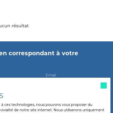
ucun résultat
en
correspondant à votre
Email
Localisation
ent
Champ-sur-Drac (38560)
S
in (m²)
Pièces min
ce à ces technologies, nous pouvons vous proposer du
ivialité de notre site internet. Nous utiliserons uniquement