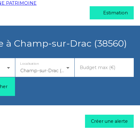
Estimation
e à Champ-sur-Drac (38560)
Localisation
Budget max (€)
Champ-sur-Drac (38560)
her
Créer une alerte