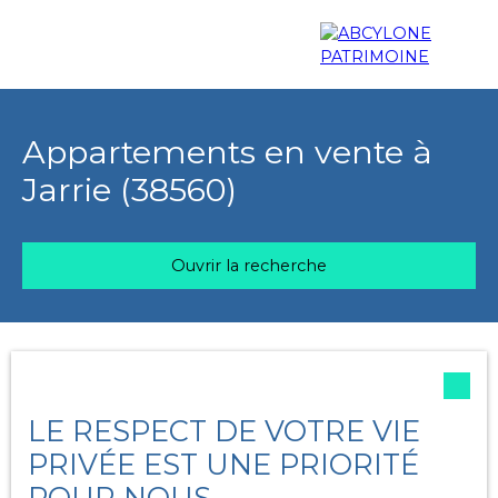
Menu
Appartements en vente à
Jarrie (38560)
Estimation
Ouvrir la recherche
Trier par
Type d'offre
Créer une alerte
Pertinence
Vente
LE RESPECT DE VOTRE VIE
Type de bien
PRIVÉE EST UNE PRIORITÉ
Appartement
POUR NOUS