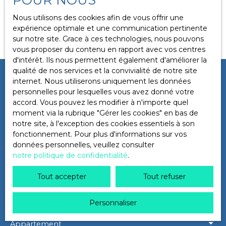
Localisation
Jarrie (38560)
Nous utilisons des cookies afin de vous offrir une
Aucun résultat
expérience optimale et une communication pertinente
sur notre site. Grace à ces technologies, nous pouvons
Budget max (€)
vous proposer du contenu en rapport avec vos centres
d'intérêt. Ils nous permettent également d'améliorer la
qualité de nos services et la convivialité de notre site
Surface min (m²)
Ne manquez plus aucun bien
internet. Nous utiliserons uniquement les données
personnelles pour lesquelles vous avez donné votre
correspondant à votre recherche
accord. Vous pouvez les modifier à n'importe quel
Rechercher
moment via la rubrique ″Gérer les cookies″ en bas de
!
notre site, à l'exception des cookies essentiels à son
fonctionnement. Pour plus d'informations sur vos
Prénom
Nom
données personnelles, veuillez consulter
notre politique de confidentialité
.
Email
Tout accepter
Tout refuser
Type d'offre
Vente
Personnaliser
Type de bien
Appartement