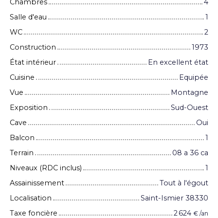
Chambres
4
Salle d'eau
1
WC
2
Construction
1973
État intérieur
En excellent état
Cuisine
Equipée
Vue
Montagne
Exposition
Sud-Ouest
Cave
Oui
Balcon
1
Terrain
08 a 36 ca
Niveaux (RDC inclus)
1
Assainissement
Tout à l'égout
Localisation
Saint-Ismier 38330
Taxe foncière
2 624
€ /an