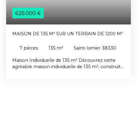
625 000
€
MAISON DE 135 M² SUR UN TERRAIN DE 1200 M²
7
pièces
135
m²
Saint-Ismier 38330
Maison Individuelle de 135 m² Découvrez cette
agréable maison individuelle de 135 m², construite
en 2006 sur un terrain paysagé de 1200 m² offrant
une vue splendide sur la chaine de Belledonne et
une luminosité optimale grâce à son exposition
sud-ouest. Elle présente un volume fonctionnel
sur deux niveaux. Au rez-de-chaussée, vous
trouverez une spacieuse pièce de vie belle
hauteur cathédrale donnant sur terrasse, une
cuisine équipée moderne, un cellier attenant, une
chambre, une salle d'eau, un toilette indépendant
ainsi qu'une buanderie. À l'étage, trois belles