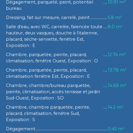
Dégagement, parqueté, peint, potentiel
10.91 m²
bureau
Dressing, fait sur mesure, carrelé, peint
5.8 m²
Salle d'eau, avec WC, carrelée, faïencée toute
8.0 m²
hauteur, deux vasques, douche à l’italienne,
placard, sèche-serviette, fenêtre Est,
Exposition : E
Chambre, parquetée, peinte, placard,
12.74 m²
climatisation, fenêtre Ouest, Exposition : O
Chambre, parquetée, peinte, placard,
13.78 m²
climatisation fenêtre Est, Exposition : E
Chambre, chambre/bureau parquetée,
14.69 m²
peinte, climatisation, accès terrasse et jardin
Sud-Ouest, Exposition : SO
Chambre, chambre parquetée, peinte,
14.2 m²
placard, climatisation, fenêtre Sud,
Exposition : S
Dégagement
0.45 m²