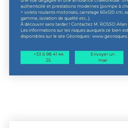
une vue dégagée et une ambiance chaleureuse. Une 
authenticité et prestations modernes (pompe à chal
+ volets roulants motorisés, carrelage 60x120 cm, sa
gamme, isolation de qualité etc...).
À découvrir sans tarder ! Contactez M. ROSSO Allan 
Les informations sur les risques auxquels ce bien e
disponibles sur le site Géorisques : www.georisques.
+33 6 98 41 44
Envoyer un
25
mail