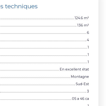
es techniques
124.6
m²
136
m²
6
4
1
1
1
En excellent état
Montagne
Sud-Est
3
05 a 46 ca
1