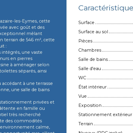
Caractéristiqu
azaire-les-Eymes, cette
Surface
vée avec goût et des
Surface au sol
exceptionnel mêlant
n terrain de 546 m², cette
Pièces
t :
Chambres
s intégrés, une vaste
murs en pierres
Salle de bains
uisine à aménager selon
Salle d'eau
oilettes séparés, ainsi
WC
u accédant à une terrasse
État intérieur
nne, une salle de bains
Vue
e stationnement privées et
Exposition
détente en famille ou
ntiel très recherché
Stationnement extérieur
ate des commodités
Terrain
un environnement calme,
Niveaux (RDC inclus)