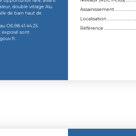
opportunité rare, alliant
eur, double vitrage Alu
Assainissement
lle de bain haut de
Localisation
au O6.98.41.44.25.
Référence
st exposé sont
gouv.fr.