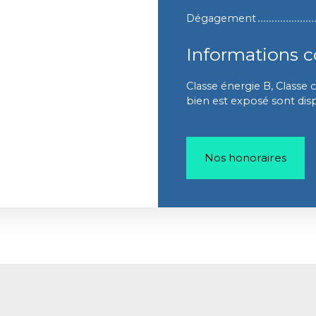
Dégagement
Informations 
Classe énergie B, Classe c
bien est exposé sont disp
Nos honoraires