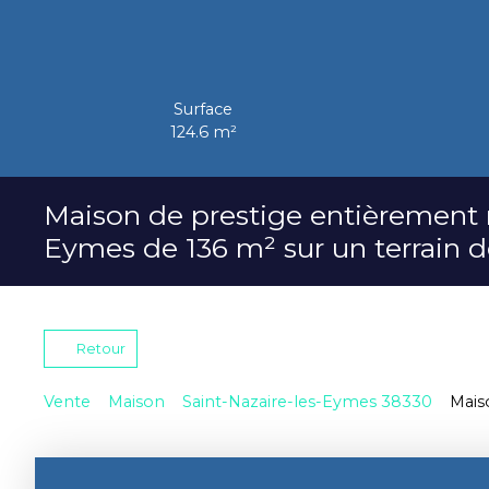
Surface
124.6
m²
Maison de prestige entièrement 
Eymes de 136 m² sur un terrain 
Retour
Vente
Maison
Saint-Nazaire-les-Eymes 38330
Mais