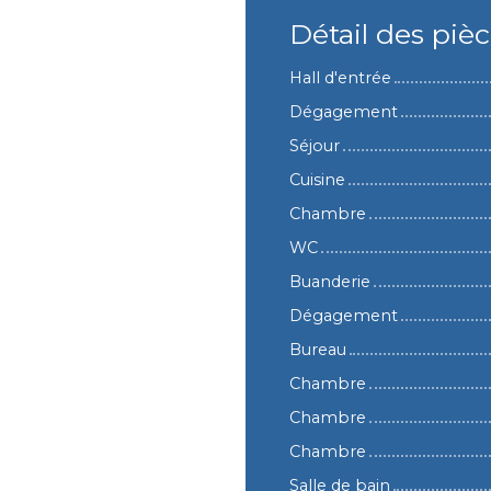
Détail des piè
Hall d'entrée
Dégagement
Séjour
Cuisine
Chambre
WC
Buanderie
Dégagement
Bureau
Chambre
Chambre
Chambre
Salle de bain