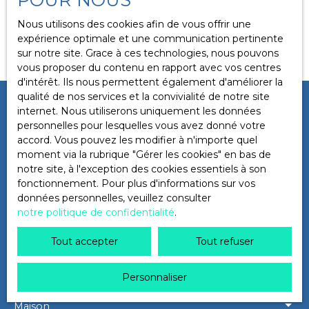
Localisation
Grenoble (38100)
Nous utilisons des cookies afin de vous offrir une
Aucun résultat
expérience optimale et une communication pertinente
sur notre site. Grace à ces technologies, nous pouvons
Budget max (€)
vous proposer du contenu en rapport avec vos centres
d'intérêt. Ils nous permettent également d'améliorer la
qualité de nos services et la convivialité de notre site
Surface min (m²)
Ne manquez plus aucun bien
internet. Nous utiliserons uniquement les données
personnelles pour lesquelles vous avez donné votre
correspondant à votre recherche
accord. Vous pouvez les modifier à n'importe quel
Rechercher
moment via la rubrique ″Gérer les cookies″ en bas de
!
notre site, à l'exception des cookies essentiels à son
fonctionnement. Pour plus d'informations sur vos
Prénom
Nom
données personnelles, veuillez consulter
notre politique de confidentialité
.
Email
Tout accepter
Tout refuser
Type d'offre
Vente
Personnaliser
Type de bien
Maison