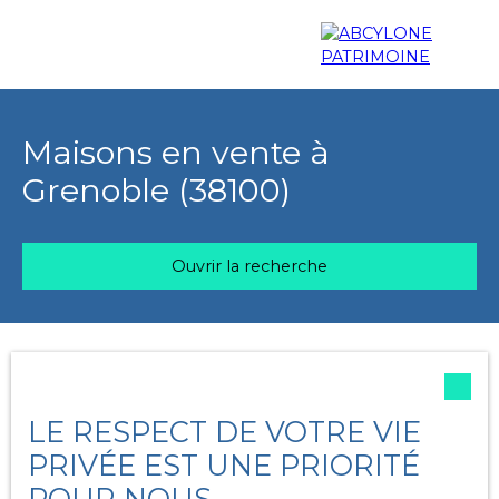
Menu
Maisons en vente à
Grenoble (38100)
Estimation
Ouvrir la recherche
Trier par
Type d'offre
Créer une alerte
Pertinence
Vente
LE RESPECT DE VOTRE VIE
Type de bien
PRIVÉE EST UNE PRIORITÉ
Maison
POUR NOUS