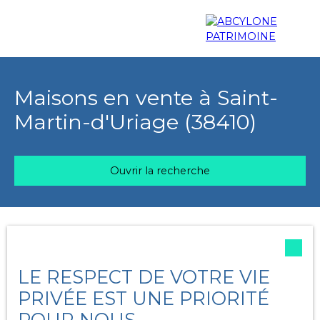
Menu
Maisons en vente à Saint-
Martin-d'Uriage (38410)
Estimation
Ouvrir la recherche
Trier par
Type d'offre
Créer une alerte
Pertinence
Vente
LE RESPECT DE VOTRE VIE
Type de bien
PRIVÉE EST UNE PRIORITÉ
Maison
POUR NOUS