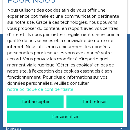
Localisation
Saint-Martin-d'Uriage (38410)
Nous utilisons des cookies afin de vous offrir une
Aucun résultat
expérience optimale et une communication pertinente
sur notre site. Grace à ces technologies, nous pouvons
Budget max (€)
vous proposer du contenu en rapport avec vos centres
d'intérêt. Ils nous permettent également d'améliorer la
qualité de nos services et la convivialité de notre site
Surface min (m²)
Ne manquez plus aucun bien
internet. Nous utiliserons uniquement les données
personnelles pour lesquelles vous avez donné votre
correspondant à votre recherche
accord. Vous pouvez les modifier à n'importe quel
Rechercher
moment via la rubrique ″Gérer les cookies″ en bas de
!
notre site, à l'exception des cookies essentiels à son
fonctionnement. Pour plus d'informations sur vos
Prénom
Nom
données personnelles, veuillez consulter
notre politique de confidentialité
.
Email
Tout accepter
Tout refuser
Type d'offre
Vente
Personnaliser
Type de bien
Maison