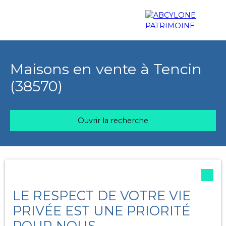
Menu
Maisons en vente à Tencin
(38570)
Estimation
Ouvrir la recherche
Trier par
Type d'offre
Créer une alerte
Pertinence
Vente
LE RESPECT DE VOTRE VIE
Type de bien
PRIVÉE EST UNE PRIORITÉ
Maison
POUR NOUS