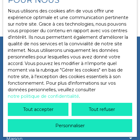
Localisation
Tencin (38570)
Nous utilisons des cookies afin de vous offrir une
Aucun résultat
expérience optimale et une communication pertinente
sur notre site. Grace à ces technologies, nous pouvons
Budget max (€)
vous proposer du contenu en rapport avec vos centres
d'intérêt. Ils nous permettent également d'améliorer la
qualité de nos services et la convivialité de notre site
Surface min (m²)
Ne manquez plus aucun bien
internet. Nous utiliserons uniquement les données
personnelles pour lesquelles vous avez donné votre
correspondant à votre recherche
accord. Vous pouvez les modifier à n'importe quel
Rechercher
moment via la rubrique ″Gérer les cookies″ en bas de
!
notre site, à l'exception des cookies essentiels à son
fonctionnement. Pour plus d'informations sur vos
Prénom
Nom
données personnelles, veuillez consulter
notre politique de confidentialité
.
Email
Tout accepter
Tout refuser
Type d'offre
Vente
Personnaliser
Type de bien
Maison