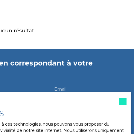
ucun résultat
en
correspondant à votre
Email
Localisation
Vaulnaveys-le-Haut (38410)
S
in (m²)
Pièces min
ce à ces technologies, nous pouvons vous proposer du
ivialité de notre site internet. Nous utiliserons uniquement