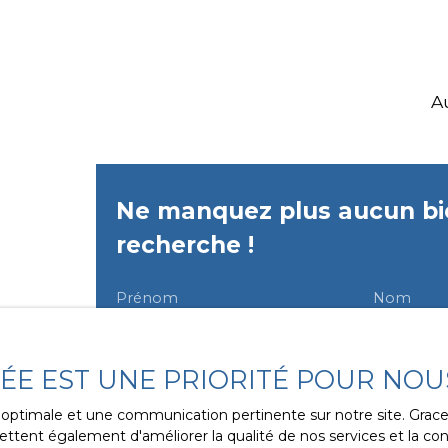
A
Ne manquez plus aucun bi
recherche !
Prénom
Nom
Type d'offre
Type de bien
Vente
Maison
VÉE EST UNE PRIORITÉ POUR NOU
Budget max (€)
Surface m
ce optimale et une communication pertinente sur notre site. Gra
ttent également d'améliorer la qualité de nos services et la conv