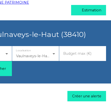
Estimation
lnaveys-le-Haut (38410)
Localisation
Budget max (€)
Vaulnaveys-le-Haut (38410)
her
Créer une alerte