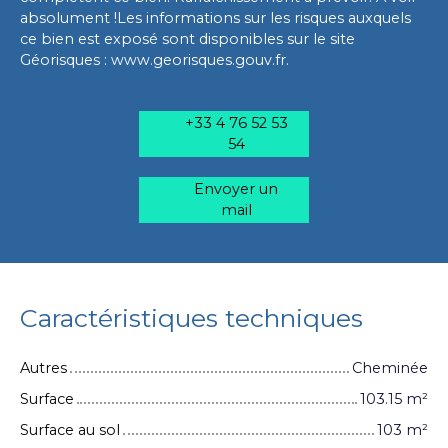
absolument !Les informations sur les risques auxquels
ce bien est exposé sont disponibles sur le site
Géorisques : www.georisques.gouv.fr.
+33 4 76 52 53
54
Envoyer un
mail
Caractéristiques techniques
Autres
Cheminée
Surface
103.15
m²
Surface au sol
103
m²