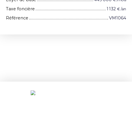
Taxe foncière
1 132
€ /an
Référence
VM1064