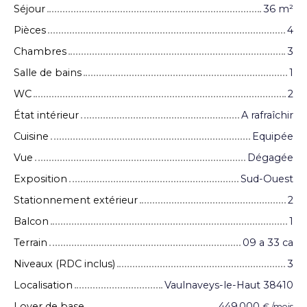
Séjour
36
m²
Pièces
4
Chambres
3
Salle de bains
1
WC
2
État intérieur
A rafraîchir
Cuisine
Equipée
Vue
Dégagée
Exposition
Sud-Ouest
Stationnement extérieur
2
Balcon
1
Terrain
09 a 33 ca
Niveaux (RDC inclus)
3
Localisation
Vaulnaveys-le-Haut 38410
Loyer de base
449 000
€ /mois