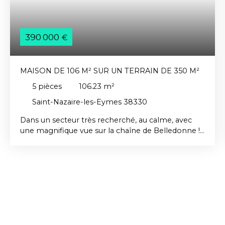
390 000
€
MAISON DE 106 M² SUR UN TERRAIN DE 350 M²
5
pièces
106.23
m²
Saint-Nazaire-les-Eymes 38330
Dans un secteur très recherché, au calme, avec
une magnifique vue sur la chaîne de Belledonne !
À proximité immédiate de toutes les commodités,
découvrez cette agréable maison mitoyenne d'un
seul côté, sans vis-à-vis ni nuisance, située au sein
d'une petite copropriété de seulement 8 lots.
Édifiée sur un terrain paysagé de 350 m², cette
maison développe 106 m² de surface au sol (97
m² Loi Carrez) et séduit par ses volumes en demi-
niveaux. Elle se compose d'une salle à manger,